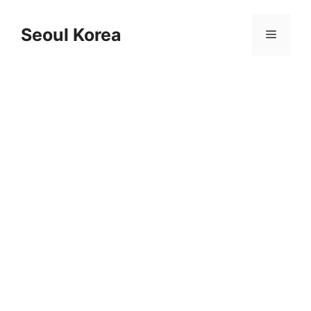
Skip
to
Seoul Korea
Menu
content
음성 인식의 프라이버시와 보안 이슈 해결 방안